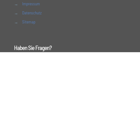
→
Impressum
→
Datenschutz
→
Sitemap
Haben Sie Fragen?
Wir sind gerne
für Sie da!
02064 – 47 15 15 00
info@fullqare.de